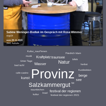
Sabine Weninger-Bodlak im Gespräch mit Rosa Wimmer
skgt24
vom 29.11.2019
2841 Aufrufe
Kultur_naut*innen
Friedrich Idam
musik
Kraftplatz
traunsee
bifeb
Natur
Unter Tage
Wasser
herbst
bad ischl
Provinz
Kurdirektion
cafe-casino
berge
kunst
see
Salzkammergut
fdr
traunkirchen
festival der regionen
Insel
kultur
festival der regionen 2021