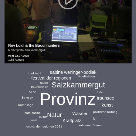
Roy Loidl & the Baconhunters
Medienportal Salzkammergut
vom 02.07.2025
1185 Aufrufe
sabine weninger-bodlak
bad ischl
Kurdirektion
festival der regionen
Salzkammergut
musik
traunkirchen
see
Provinz
bifeb
berge
traunsee
kunst
Unter Tage
politische bildung
Wasser
cafe-casino
Natur
kultur
fdr
Kraftplatz
Insel
kulturnaut*innen
festival der regionen 2021