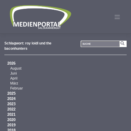
Zum
Inhalt
springen
Schlagwort:
roy loidl und the
baconhunters
2026
August
Juni
April
März
Februar
2025
2024
2023
2022
2021
2020
2019
2018