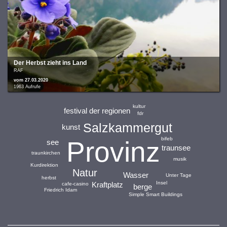
Der Herbst zieht ins Land
RAF
vom 27.03.2020
1963 Aufrufe
kultur
festival der regionen
fdr
Salzkammergut
kunst
bifeb
Provinz
see
traunsee
traunkirchen
musik
Kurdirektion
Natur
Wasser
Unter Tage
herbst
Insel
Kraftplatz
cafe-casino
berge
Friedrich Idam
Simple Smart Buildings