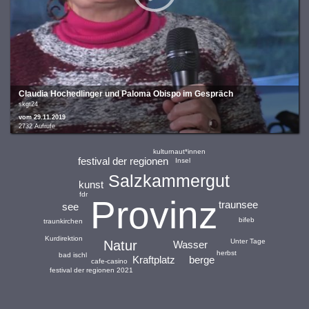
Claudia Hochedlinger und Paloma Obispo im Gespräch
skgt24
vom 29.11.2019
2732 Aufrufe
kulturnaut*innen
festival der regionen
Insel
Salzkammergut
kunst
fdr
Provinz
traunsee
see
bifeb
traunkirchen
Kurdirektion
Unter Tage
Natur
Wasser
herbst
bad ischl
Kraftplatz
berge
cafe-casino
festival der regionen 2021