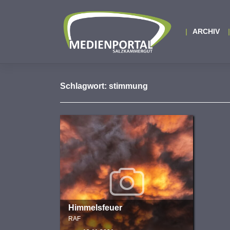
Zum
Inhalt
springen
ARCHIV
Schlagwort:
stimmung
Himmelsfeuer
RAF