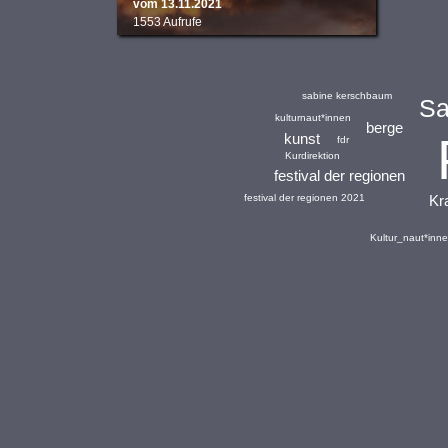
vom 13.11.2021
1553 Aufrufe
sabine kerschbaum
Sa
kulturnaut*innen
berge
kunst
fdr
Kurdirektion
festival der regionen
Kra
festival der regionen 2021
Kultur_naut*inn