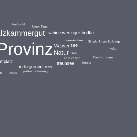
bad ischl
Unter Tage
lzkammergut
sabine weninger-bodlak
traunkirchen
Provinz
Simple Smart Buildings
see
Wasser
kultur
Natur
bifeb
Friedrich Idam
cafe-casino
ftplatz
traunsee
herbst
underground
Insel
politische bildung
en
musik