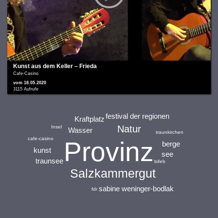
Kunst aus dem Keller – Frieda
Cafe-Casino
vom 18.05.2020
3115 Aufrufe
festival der regionen
Kraftplatz
Natur
Insel
Wasser
traunkirchen
cafe-casino
Provinz
berge
kunst
see
traunsee
bifeb
Salzkammergut
sabine weninger-bodlak
fdr