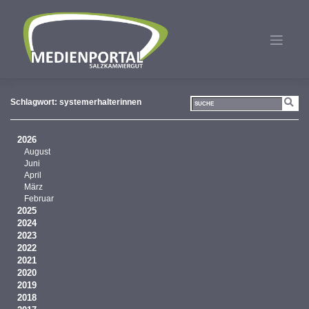
Zum
Inhalt
springen
Schlagwort:
systemerhalterinnen
2026
August
Juni
April
März
Februar
2025
2024
2023
2022
2021
2020
2019
2018