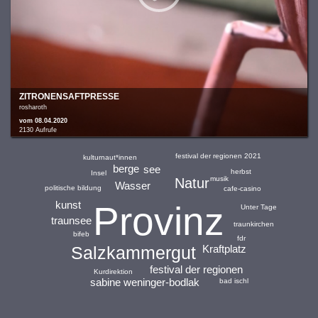
ZITRONENSAFTPRESSE
rosharoth
vom 08.04.2020
2130 Aufrufe
festival der regionen 2021
kulturnaut*innen
berge
see
herbst
Insel
musik
Natur
Wasser
politische bildung
cafe-casino
kunst
Provinz
Unter Tage
traunsee
traunkirchen
bifeb
fdr
Salzkammergut
Kraftplatz
festival der regionen
Kurdirektion
sabine weninger-bodlak
bad ischl