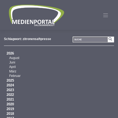
Zum
Inhalt
springen
Schlagwort:
zitronensaftpresse
2026
August
Juni
April
März
Februar
2025
2024
2023
2022
2021
2020
2019
2018