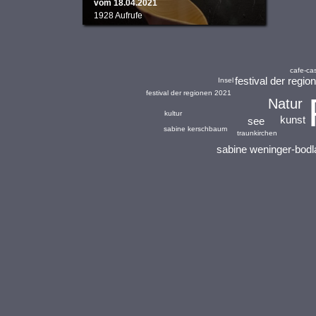
vom 18.04.2021
1928 Aufrufe
cafe-ca
festival der regio
Insel
festival der regionen 2021
Natur
kultur
kunst
see
sabine kerschbaum
traunkirchen
sabine weninger-bodl