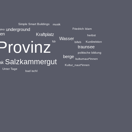
Simple Smart Buildings
musik
underground
Friedrich Idam
sino
nen
Kraftplatz
herbst
Wasser
Provinz
fdr
Kurdirektion
bifeb
traunsee
politische bildung
berge
kulturnaut*innen
Salzkammergut
ak
Kultur_naut*innen
Unter Tage
bad ischl