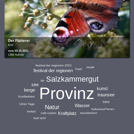
Der Flatterer
RAF
vom 05.10.2021
1368 Aufrufe
festival der regionen 2021
musik
Insel
festival der regionen
Salzkammergut
fdr
see
Provinz
kunst
berge
traunsee
Kurdirektion
bifeb
Unter Tage
Wasser
Natur
kulturnaut*innen
herbst
Kraftplatz
cafe-casino
traunkirchen
bad ischl