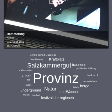
Dämmerung
Kamille
vom 30.07.2020
1837 Aufrufe
Simple Smart Buildings
Kraftplatz
Kurdirektion
Salzkammergut
traunsee
politische bildung
cafe-casino
Provinz
kunst
bad ischl
fdr
traunkirchen
Insel
berge
Natur
bifeb
underground
Wasser
see
musik
herbst
festival der regionen