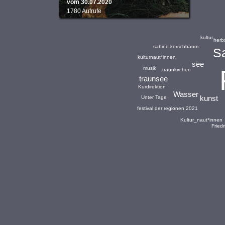
vom 30.07.2020
1780 Aufrufe
kultur
herb
sabine kerschbaum
S
kulturnaut*innen
see
musik
traunkirchen
traunsee
Kurdirektion
Wasser
kunst
Unter Tage
festival der regionen 2021
Kultur_naut*innen
Fried