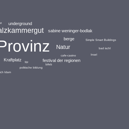
underground
st
alzkammergut
sabine weninger-bodlak
berge
Provinz
Simple Smart Buildings
Natur
bad ischl
Insel
cafe-casino
Kraftplatz
festival der regionen
fdr
bifeb
politische bildung
rich Idam