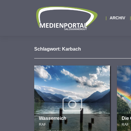
Zum
Inhalt
springen
ARCHIV
Schlagwort:
Karbach
Wasserreich
Die
RAF
RAF