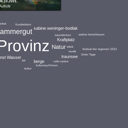
06.10.2021
Aufrufe
erbst
Kurdirektion
sabine weninger-bodlak
kammergut
sabine kerschbaum
traunkirchen
Provinz
Kraftplatz
Natur
bifeb
festival der regionen 2021
musik
Unter Tage
traunsee
Wasser
nst
fdr
berge
cafe-casino
kulturnaut*innen
kultur