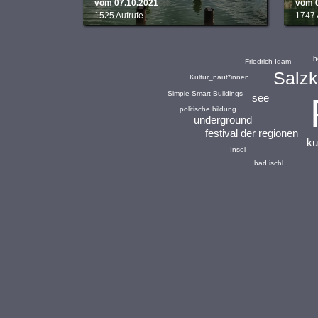
vom 07.10.2021
vom 
1525 Aufrufe
1747 
h
Friedrich Idam
Salz
Kultur_naut*innen
Simple Smart Buildings
see
politische bildung
underground
festival der regionen
ku
Insel
bad ischl