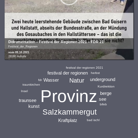
Dokumentation – Festival der Regionen 2021 – FDR 21
Festival_der_Regionen
vom 09.10.2021
28180 Aufrufe
festival der regionen 2021
festival der regionen
herbst
underground
Natur
Wasser
fdr
traunkirchen
Kurdirektion
Provinz
Insel
berge
see
traunsee
bifeb
kunst
Salzkammergut
Kraftplatz
bad ischl