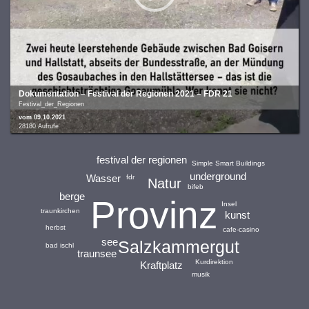
Dokumentation – Festival der Regionen 2021 – FDR 21
Festival_der_Regionen
vom 09.10.2021
28180 Aufrufe
festival der regionen
Simple Smart Buildings
underground
Wasser
fdr
Natur
bifeb
berge
Provinz
Insel
traunkirchen
kunst
herbst
cafe-casino
see
Salzkammergut
bad ischl
traunsee
Kurdirektion
Kraftplatz
musik