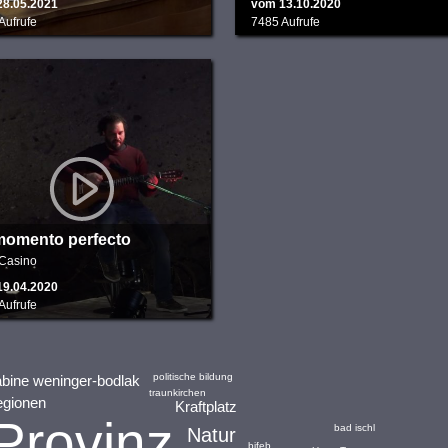
28.05.2021
vom 13.10.2020
Aufrufe
7485 Aufrufe
momento perfecto
Casino
19.04.2020
Aufrufe
politische bildung
bine weninger-bodlak
traunkirchen
regionen
Kraftplatz
Provinz
bad ischl
Natur
bifeb