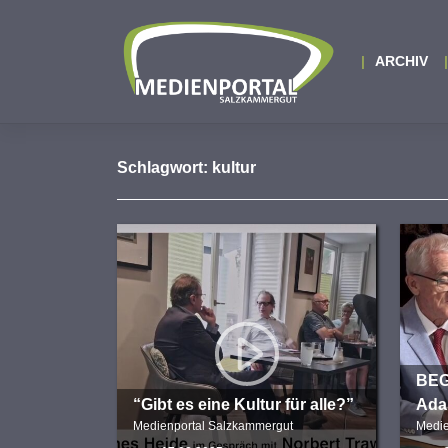
Zum
Inhalt
springen
ARCHIV
Schlagwort:
kultur
BEG
“Gibt es eine Kultur für alle?”
Adal
Medienportal Salzkammergut
Medie