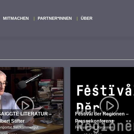
MITMACHEN
PARTNER*INNEN
ÜBER
AIGGTE LITERATUR –
Festival der Regionen –
bert Stifter
Pressekonferenz
nportal Salzkammergut
Festival_der_Regionen