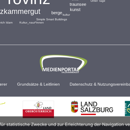
Unter Tage
traunsee
kunst
lzkammergut
berge
kultur
Simple Smart Buildings
drich Idam
Kultur_naut*innen
erer
Grundsätze & Leitlinien
Datenschutz & Nutzungsvereinb
für statistische Zwecke und zur Erleichterung der Navigation v