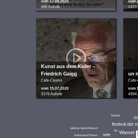
vom 17.08.2025
vom 
486 Aufrufe
2420 
Kunst aus dem Keller –
Friedrich Gaigg
un 
Cafe-Casino
Cafe-
vom 15.07.2020
vom 
3376 Aufrufe
4384 
herbst
sa
festival der 
sabine kerschbaum
fdr
Wasser
see
kulturnaut*innen