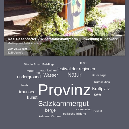
Resi Pesendorfer – Widerstandskämpferin | Einweihung Kunstwerk
Medienportal Salzkammergut
vom 28.04.2025
8286 Aufrufe
Insel
Simple Smart Buildings
festival der regionen
traunkirchen
musik
fdr
Natur
Wasser
Unter Tage
underground
Kurdirektion
Provinz
bifeb
Kraftplatz
traunsee
see
kunst
Salzkammergut
cafe-casino
berge
herbst
politische bildung
kulturnaut*innen