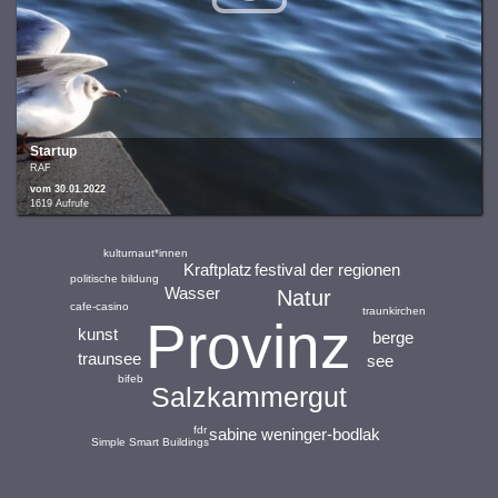
Startup
RAF
vom 30.01.2022
1619 Aufrufe
kulturnaut*innen
Kraftplatz
festival der regionen
politische bildung
Wasser
Natur
cafe-casino
traunkirchen
Provinz
kunst
berge
traunsee
see
bifeb
Salzkammergut
fdr
sabine weninger-bodlak
Simple Smart Buildings