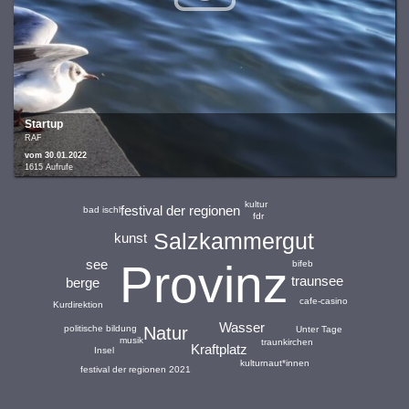
Startup
RAF
vom 30.01.2022
1615 Aufrufe
kultur
festival der regionen
bad ischl
fdr
Salzkammergut
kunst
see
Provinz
bifeb
traunsee
berge
cafe-casino
Kurdirektion
Wasser
Natur
politische bildung
Unter Tage
musik
traunkirchen
Kraftplatz
Insel
kulturnaut*innen
festival der regionen 2021