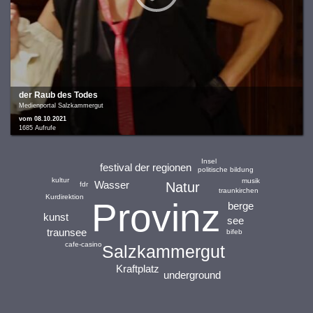
der Raub des Todes
Medienportal Salzkammergut
vom 08.10.2021
1685 Aufrufe
Insel
festival der regionen
politische bildung
kultur
musik
Wasser
Natur
fdr
traunkirchen
Kurdirektion
Provinz
berge
kunst
see
traunsee
bifeb
cafe-casino
Salzkammergut
Kraftplatz
underground