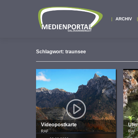
Zum
Inhalt
springen
ARCHIV
Schlagwort:
traunsee
Videopostkarte
Ufe
RAF
RAF