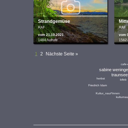
Strandgemüse
Mitt
RAF
RAF
vom 21.10.2021
vom 
1484 Aufrufe
1562 
1
2
Nächste Seite »
cafe-
sabine weninge
traunsee
herbst
bifeb
Friedrich Idam
Kultur_naut*innen
kulturna