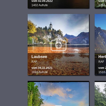
vom 02.09.2022
vom 1
1402 Aufrufe
1768 
Laubsee
Herb
RAF
RAF
vom 04.11.2021
vom 
1693 Aufrufe
1510 