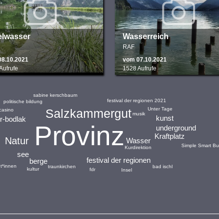
elwasser
Wasserreich
RAF
08.10.2021
vom 07.10.2021
Aufrufe
1528 Aufrufe
sabine kerschbaum
festival der regionen 2021
politische bildung
Unter Tage
Salzkammergut
casino
musik
kunst
r-bodlak
Provinz
underground
Kraftplatz
Natur
Wasser
Simple Smart Bu
Kurdirektion
see
festival der regionen
berge
ut*innen
traunkirchen
bad ischl
kultur
fdr
Insel